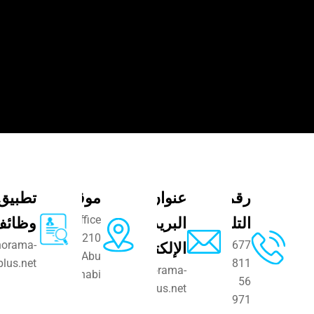
رقم
عنوان
موقعنا
تطبيق
التليفون
البريد
Office
وظائف
210
2677
الإلكتروني
cv@panorama-
Abu
plus.net
811
info@panorama-
Dhabi,
56
plus.net
971+